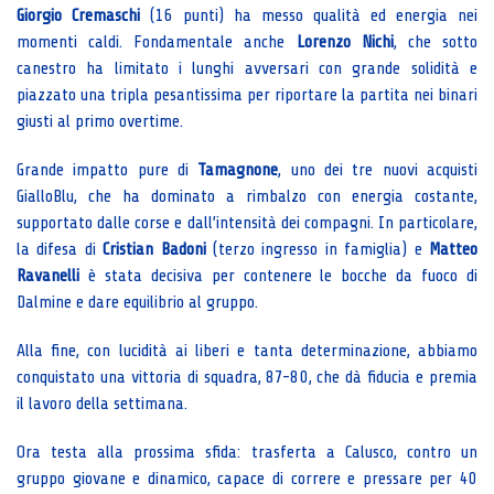
Giorgio Cremaschi
(16 punti) ha messo qualità ed energia nei
momenti caldi. Fondamentale anche
Lorenzo Nichi
, che sotto
canestro ha limitato i lunghi avversari con grande solidità e
piazzato una tripla pesantissima per riportare la partita nei binari
giusti al primo overtime.
Grande impatto pure di
Tamagnone
, uno dei tre nuovi acquisti
GialloBlu, che ha dominato a rimbalzo con energia costante,
supportato dalle corse e dall’intensità dei compagni. In particolare,
la difesa di
Cristian Badoni
(terzo ingresso in famiglia) e
Matteo
Ravanelli
è stata decisiva per contenere le bocche da fuoco di
Dalmine e dare equilibrio al gruppo.
Alla fine, con lucidità ai liberi e tanta determinazione, abbiamo
conquistato una vittoria di squadra, 87-80, che dà fiducia e premia
il lavoro della settimana.
Ora testa alla prossima sfida: trasferta a Calusco, contro un
gruppo giovane e dinamico, capace di correre e pressare per 40