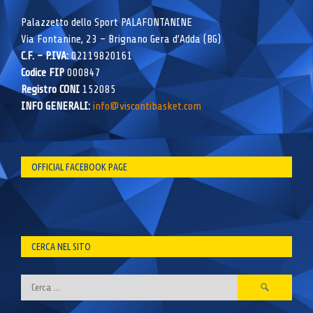
Palazzetto dello Sport PALAFONTANINE
Via Fontanine, 23 – Brignano Gera d’Adda (BG)
C.F. – P.IVA:
02119820161
Codice FIP
000847
Registro CONI
152085
INFO GENERALI:
info@viscontibasket.com
OFFICIAL FACEBOOK PAGE
CERCA NEL SITO
Ricerca
per: