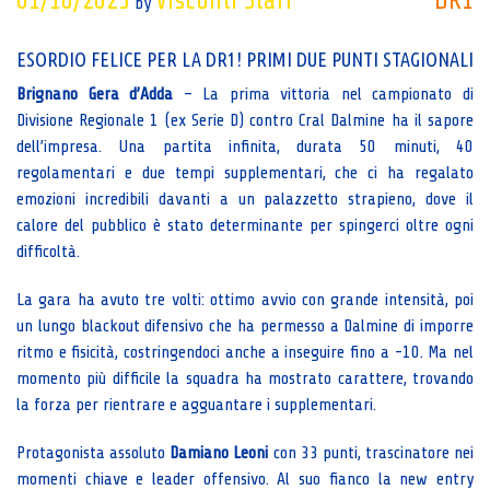
01/10/2025
Visconti Staff
DR1
by
ESORDIO FELICE PER LA DR1! PRIMI DUE PUNTI STAGIONALI
Brignano Gera d’Adda
– La prima vittoria nel campionato di
Divisione Regionale 1 (ex Serie D) contro Cral Dalmine ha il sapore
dell’impresa. Una partita infinita, durata 50 minuti, 40
regolamentari e due tempi supplementari, che ci ha regalato
emozioni incredibili davanti a un palazzetto strapieno, dove il
calore del pubblico è stato determinante per spingerci oltre ogni
difficoltà.
La gara ha avuto tre volti: ottimo avvio con grande intensità, poi
un lungo blackout difensivo che ha permesso a Dalmine di imporre
ritmo e fisicità, costringendoci anche a inseguire fino a -10. Ma nel
momento più difficile la squadra ha mostrato carattere, trovando
la forza per rientrare e agguantare i supplementari.
Protagonista assoluto
Damiano Leoni
con 33 punti, trascinatore nei
momenti chiave e leader offensivo. Al suo fianco la new entry