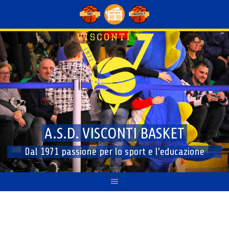
Skip
to
content
A.S.D. VISCONTI BASKET
Dal 1971 passione per lo sport e l'educazione