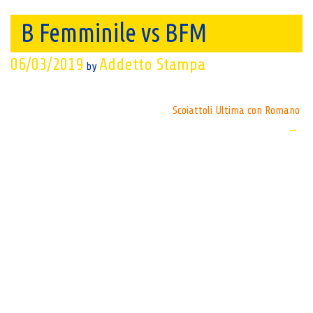
B Femminile vs BFM
06/03/2019
Addetto Stampa
by
Post
Scoiattoli Ultima con Romano
→
navigation