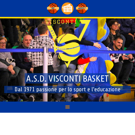
Skip
to
content
A.S.D. VISCONTI BASKET
Dal 1971 passione per lo sport e l'educazione