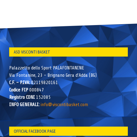
ASD VISCONTI BASKET
Palazzetto dello Sport PALAFONTANINE
Via Fontanine, 23 – Brignano Gera d’Adda (BG)
C.F. – P.IVA:
02119820161
Codice FIP
000847
Registro CONI
152085
INFO GENERALI:
info@viscontibasket.com
OFFICIAL FACEBOOK PAGE