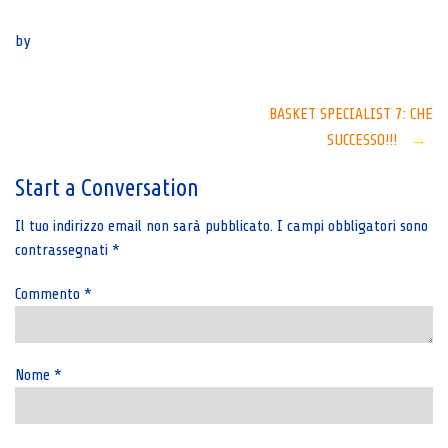
Senza categoria
by
Post
BASKET SPECIALIST 7: CHE
SUCCESSO!!!
→
navigation
Start a Conversation
Il tuo indirizzo email non sarà pubblicato.
I campi obbligatori sono
contrassegnati
*
Commento
*
Nome
*