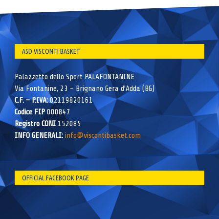
ASD VISCONTI BASKET
Palazzetto dello Sport PALAFONTANINE
Via Fontanine, 23 – Brignano Gera d’Adda (BG)
C.F. – P.IVA:
02119820161
Codice FIP
000847
Registro CONI
152085
INFO GENERALI:
info@viscontibasket.com
OFFICIAL FACEBOOK PAGE