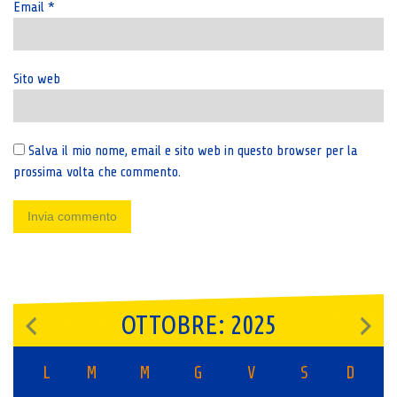
Email
*
Sito web
Salva il mio nome, email e sito web in questo browser per la
prossima volta che commento.
OTTOBRE: 2025
L
M
M
G
V
S
D