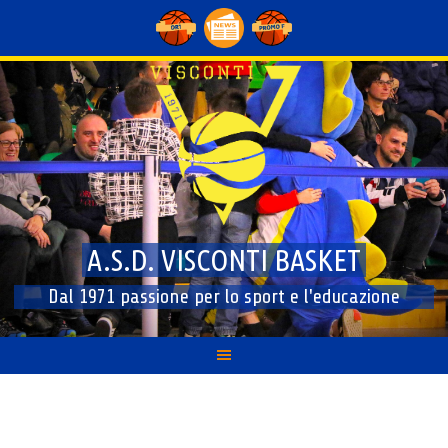
Skip
to
content
A.S.D. VISCONTI BASKET
Dal 1971 passione per lo sport e l'educazione