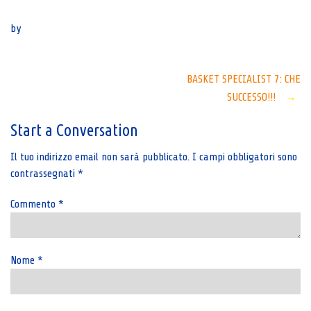
Senza categoria
by
Post
BASKET SPECIALIST 7: CHE
SUCCESSO!!!
→
navigation
Start a Conversation
Il tuo indirizzo email non sarà pubblicato.
I campi obbligatori sono
contrassegnati
*
Commento
*
Nome
*