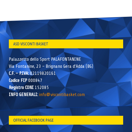
ASD VISCONTI BASKET
Palazzetto dello Sport PALAFONTANINE
Via Fontanine, 23 – Brignano Gera d’Adda (BG)
C.F. – P.IVA:
02119820161
Codice FIP
000847
Registro CONI
152085
INFO GENERALI:
info@viscontibasket.com
OFFICIAL FACEBOOK PAGE