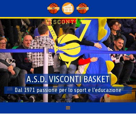
Skip
to
content
A.S.D. VISCONTI BASKET
Dal 1971 passione per lo sport e l'educazione