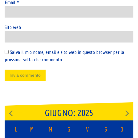
Email
*
Sito web
Salva il mio nome, email e sito web in questo browser per la
prossima volta che commento.
GIUGNO: 2025
L
M
M
G
V
S
D