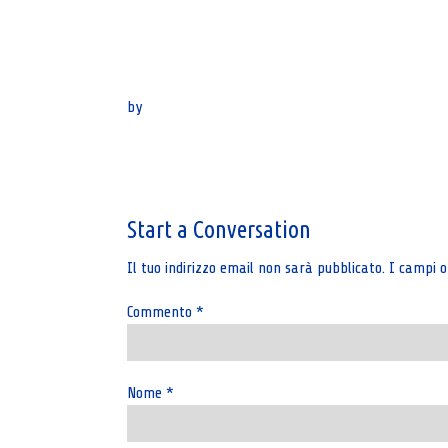
by
Post
navigation
Start a Conversation
Il tuo indirizzo email non sarà pubblicato.
I campi o
Commento
*
Nome
*