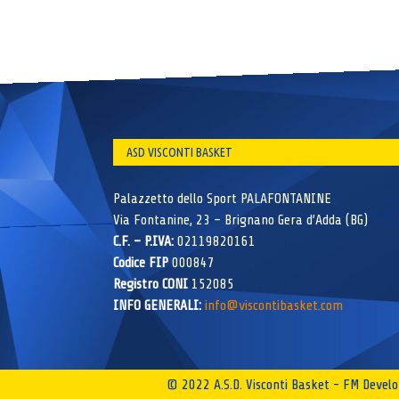
ASD VISCONTI BASKET
Palazzetto dello Sport PALAFONTANINE
Via Fontanine, 23 – Brignano Gera d’Adda (BG)
C.F. – P.IVA:
02119820161
Codice FIP
000847
Registro CONI
152085
INFO GENERALI:
info@viscontibasket.com
© 2022 A.S.D. Visconti Basket - FM Deve