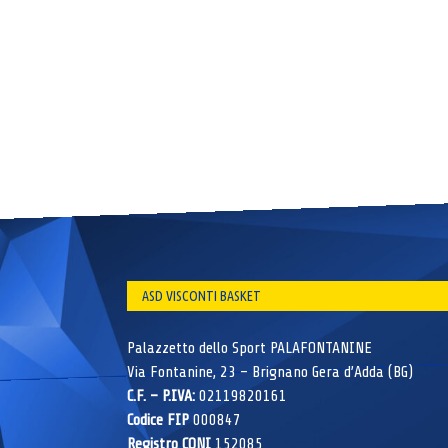
ASD VISCONTI BASKET
Palazzetto dello Sport PALAFONTANINE
Via Fontanine, 23 – Brignano Gera d’Adda (BG)
C.F. – P.IVA:
02119820161
Codice FIP
000847
Registro CONI
152085