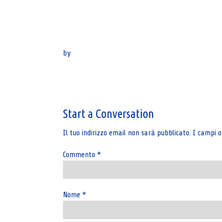
by
Post
navigation
Start a Conversation
Il tuo indirizzo email non sarà pubblicato.
I campi o
Commento
*
Nome
*