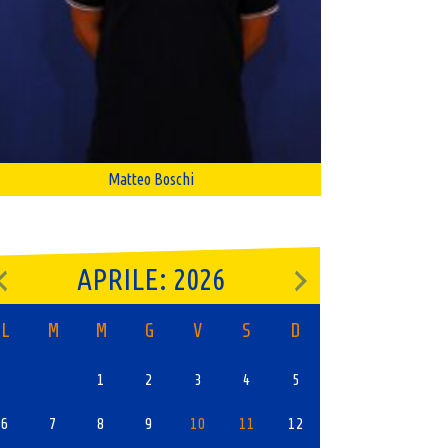
Matteo Boschi
APRILE: 2026
L
M
M
G
V
S
D
1
2
3
4
5
6
7
8
9
10
11
12