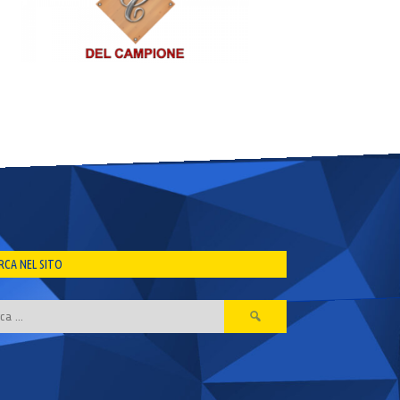
RCA NEL SITO
Ricerca
per: