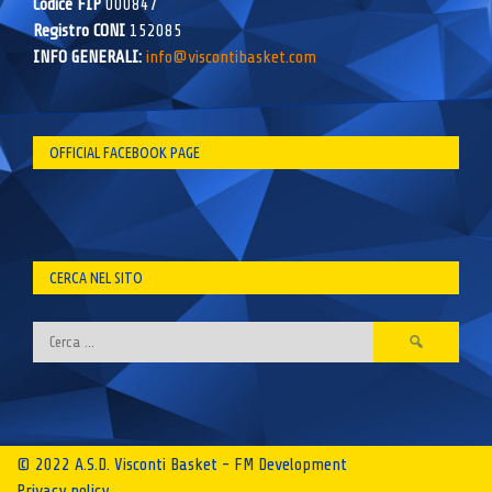
Codice FIP
000847
Registro CONI
152085
INFO GENERALI:
info@viscontibasket.com
OFFICIAL FACEBOOK PAGE
CERCA NEL SITO
Ricerca
per:
© 2022 A.S.D. Visconti Basket - FM Development
Privacy policy