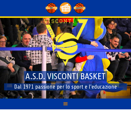
Skip
to
content
A.S.D. VISCONTI BASKET
Dal 1971 passione per lo sport e l'educazione