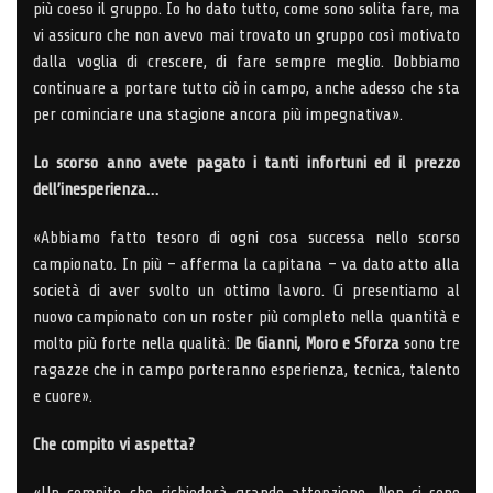
più coeso il gruppo. Io ho dato tutto, come sono solita fare, ma
vi assicuro che non avevo mai trovato un gruppo così motivato
dalla voglia di crescere, di fare sempre meglio. Dobbiamo
continuare a portare tutto ciò in campo, anche adesso che sta
per cominciare una stagione ancora più impegnativa».
Lo scorso anno avete pagato i tanti infortuni ed il prezzo
dell’inesperienza…
«Abbiamo fatto tesoro di ogni cosa successa nello scorso
campionato. In più – afferma la capitana – va dato atto alla
società di aver svolto un ottimo lavoro. Ci presentiamo al
nuovo campionato con un roster più completo nella quantità e
molto più forte nella qualità:
De Gianni, Moro e Sforza
sono tre
ragazze che in campo porteranno esperienza, tecnica, talento
e cuore».
Che compito vi aspetta?
«Un compito che richiederà grande attenzione. Non ci sono