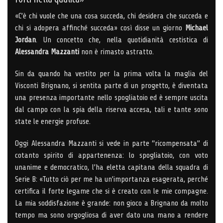
«C’è chi vuole che una cosa succeda, chi desidera che succeda e
chi si adopera affinché succeda» così disse un giorno
Michael
Jordan
. Un concetto che, nella quotidianità cestistica di
Alessandra Mazzanti
non è rimasto astratto.
Sin da quando ha vestito per la prima volta la maglia del
Visconti Brignano, si sentita parte di un progetto, è diventata
una presenza importante nello spogliatoio ed è sempre uscita
dal campo con la spia della riserva accesa, tali e tante sono
state le energie profuse.
Oggi Alessandra Mazzanti si vede in parte “ricompensata” di
cotanto spirito di appartenenza: lo spogliatoio, con voto
unanime e democratico, l’ha eletta capitana della squadra di
Serie B: «Tutto ciò per me ha un’importanza esagerata, perché
certifica il forte legame che si è creato con le mie compagne.
La mia soddisfazione è grande: non gioco a Brignano da molto
tempo ma sono orgogliosa di aver dato una mano a rendere