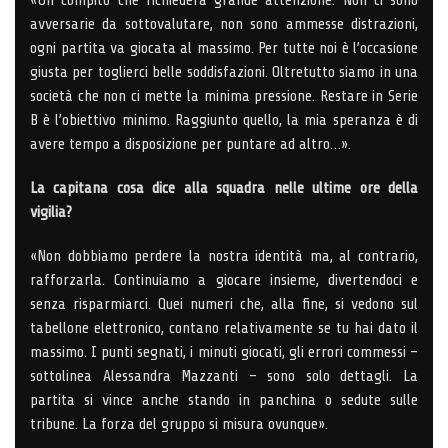
avversarie da sottovalutare, non sono ammesse distrazioni,
ogni partita va giocata al massimo. Per tutte noi è l’occasione
giusta per toglierci belle soddisfazioni. Oltretutto siamo in una
società che non ci mette la minima pressione. Restare in Serie
B è l’obiettivo minimo. Raggiunto quello, la mia speranza è di
avere tempo a disposizione per puntare ad altro…».
La capitana cosa dice alla squadra nelle ultime ore della
vigilia?
«Non dobbiamo perdere la nostra identità ma, al contrario,
rafforzarla. Continuiamo a giocare insieme, divertendoci e
senza risparmiarci. Quei numeri che, alla fine, si vedono sul
tabellone elettronico, contano relativamente se tu hai dato il
massimo. I punti segnati, i minuti giocati, gli errori commessi –
sottolinea Alessandra Mazzanti – sono solo dettagli. La
partita si vince anche stando in panchina o sedute sulle
tribune. La forza del gruppo si misura ovunque».