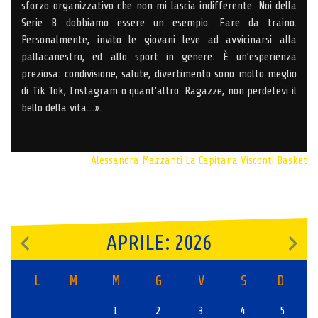
sforzo organizzativo che non mi lascia indifferente. Noi della
Serie B dobbiamo essere un esempio. Fare da traino.
Personalmente, invito le giovani leve ad avvicinarsi alla
pallacanestro, ed allo sport in genere. È un’esperienza
preziosa: condivisione, salute, divertimento sono molto meglio
di Tik Tok, Instagram o quant’altro. Ragazze, non perdetevi il
bello della vita…».
Alessandra Mazzanti
La Capitana
Visconti Basket
APRILE: 2026
L
M
M
G
V
S
D
1
2
3
4
5