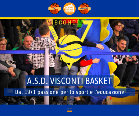
Skip
to
content
A.S.D. VISCONTI BASKET
Dal 1971 passione per lo sport e l'educazione