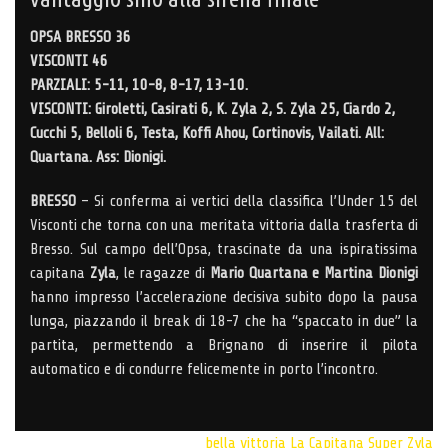
OPSA BRESSO 36
VISCONTI 46
PARZIALI: 5-11, 10-8, 8-17, 13-10.
VISCONTI: Giroletti, Casirati 6, K. Zyla 2, S. Zyla 25, Ciardo 2,
Cucchi 5, Belloli 6, Testa, Koffi Ahou, Cortinovis, Vailati. All:
Quartana. Ass: Dionigi.
BRESSO
– Si conferma ai vertici della classifica l’Under 15 del
Visconti che torna con una meritata vittoria dalla trasferta di
Bresso. Sul campo dell’Opsa, trascinate da una ispiratissima
capitana
Zyla
, le ragazze di
Mario Quartana e Martina Dionigi
hanno impresso l’accelerazione decisiva subito dopo la pausa
lunga, piazzando il break di 18-7 che ha “spaccato in due” la
partita, permettendo a Brignano di inserire il pilota
automatico e di condurre felicemente in porto l’incontro.
bella vittoria
La Capitana
Super Zyla