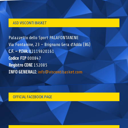
ASD VISCONTI BASKET
Palazzetto dello Sport PALAFONTANINE
Via Fontanine, 23 – Brignano Gera d’Adda (BG)
C.F. – P.IVA:
02119820161
Codice FIP
000847
Registro CONI
152085
INFO GENERALI:
info@viscontibasket.com
OFFICIAL FACEBOOK PAGE