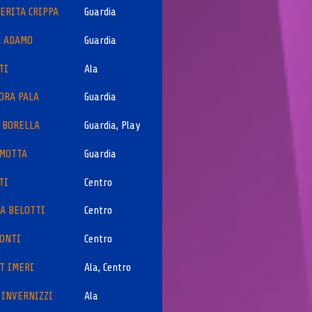
ERITA CRIPPA
Guardia
A ADAMO
Guardia
TI
Ala
ORA PALA
Guardia
 BORELLA
Guardia, Play
 MOTTA
Guardia
TI
Centro
IA BELOTTI
Centro
CONTI
Centro
T IMERI
Ala, Centro
 INVERNIZZI
Ala