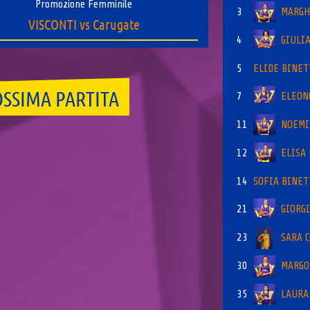
Promozione Femminile
3
MARGH
VISCONTI vs Carugate
4
GIULI
5
ELIDE BINET
SSIMA PARTITA
7
ELEON
11
NOEMI
12
ELISA
14
SOFIA BINET
21
GIORG
23
SARA 
30
MARGO
35
LAURA