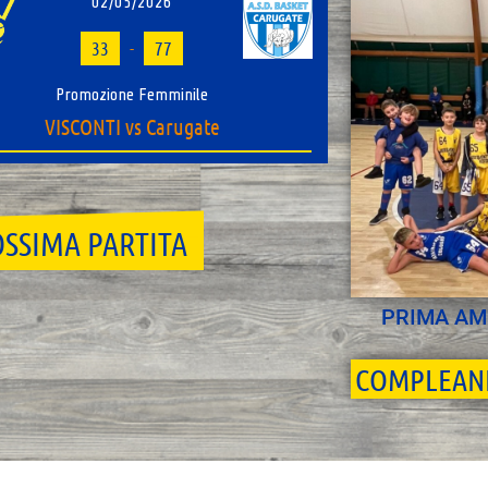
02/05/2026
33
-
77
Promozione Femminile
VISCONTI vs Carugate
SSIMA PARTITA
PRIMA AM
COMPLEAN