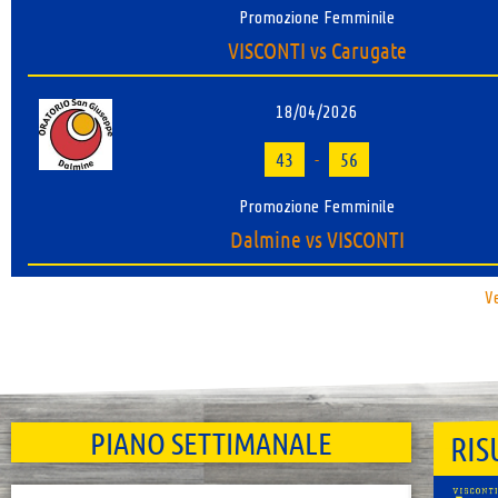
Promozione Femminile
VISCONTI vs Carugate
18/04/2026
43
-
56
Promozione Femminile
Dalmine vs VISCONTI
Ve
PIANO SETTIMANALE
RIS