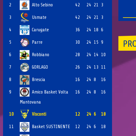
2
Alto Sebino
42
24
21
3
3
Usmate
42
24
21
3
4
Carugate
36
24
18
6
PRO
5
Parre
30
24
15
9
6
Robbiano
28
24
14
10
7
GORLAGO
26
24
13
11
8
Brescia
16
24
8
16
9
Amico Basket Volta
16
24
8
16
Mantovana
10
Visconti
12
24
6
18
11
Basket SUSTINENTE
12
24
6
18