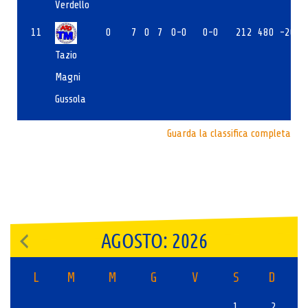
Verdello
11
0
7
0
7
0-0
0-0
212
480
-268
Tazio
Magni
Gussola
Guarda la classifica completa
AGOSTO: 2026
L
M
M
G
V
S
D
1
2