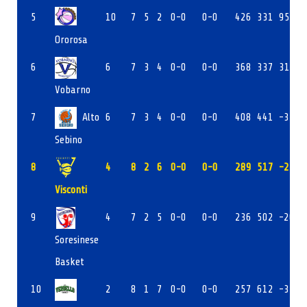
5
10
7
5
2
0-0
0-0
426
331
95
Ororosa
6
6
7
3
4
0-0
0-0
368
337
31
Vobarno
7
Alto
6
7
3
4
0-0
0-0
408
441
-33
Sebino
8
4
8
2
6
0-0
0-0
289
517
-231
Visconti
9
4
7
2
5
0-0
0-0
236
502
-266
Soresinese
Basket
10
2
8
1
7
0-0
0-0
257
612
-355