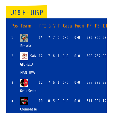
U18 F - UISP
Pos
Team
PTI
G
V
P
Casa
Fuori
PF
PS
DIFF
1
14
7
7
0
0-0
0-0
589
300
289
Brescia
2
SAN
12
7
6
1
0-0
0-0
598
262
336
GIORGIO
MANTOVA
3
12
7
6
1
0-0
0-0
544
272
272
Geas Sesto
4
10
8
5
3
0-0
0-0
511
384
127
Cremonese