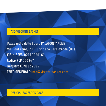
ASD VISCONTI BASKET
Palazzetto dello Sport PALAFONTANINE
Via Fontanine, 23 – Brignano Gera d’Adda (BG)
C.F. – P.IVA:
02119820161
Codice FIP
000847
Registro CONI
152085
INFO GENERALI:
info@viscontibasket.com
OFFICIAL FACEBOOK PAGE