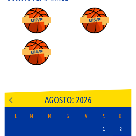
AGOSTO: 2026
L
M
M
G
V
S
D
1
2