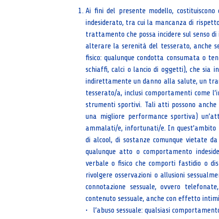
Ai fini del presente modello, costituiscon
indesiderato, tra cui la mancanza di rispetto
trattamento che possa incidere sul senso di i
alterare la serenità del tesserato, anche se
fisico: qualunque condotta consumata o tent
schiaffi, calci o lancio di oggetti), che si
indirettamente un danno alla salute, un traum
tesserato/a, inclusi comportamenti come l’i
strumenti sportivi. Tali atti possono anche 
una migliore performance sportiva) un’atti
ammalati/e, infortunati/e. In quest’ambito
di alcool, di sostanze comunque vietate da
qualunque atto o comportamento indesider
verbale o fisico che comporti fastidio o d
rivolgere osservazioni o allusioni sessualme
connotazione sessuale, ovvero telefonat
contenuto sessuale, anche con effetto intim
• l’abuso sessuale: qualsiasi comportament