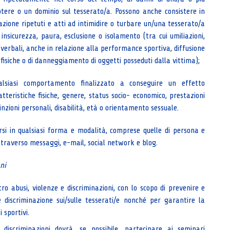
otere o un dominio sul tesserato/a. Possono anche consistere in
ione ripetuti e atti ad intimidire o turbare un/una tesserato/a
insicurezza, paura, esclusione o isolamento (tra cui umiliazioni,
e verbali, anche in relazione alla performance sportiva, diffusione
i fisiche o di danneggiamento di oggetti posseduti dalla vittima);
lsiasi comportamento finalizzato a conseguire un effetto
atteristiche fisiche, genere, status socio- economico, prestazioni
inzioni personali, disabilità, età o orientamento sessuale.
rsi in qualsiasi forma e modalità, comprese quelle di persona e
traverso messaggi, e-mail, social network e blog.
ni
o abusi, violenze e discriminazioni, con lo scopo di prevenire e
 discriminazione sui/sulle tesserati/e nonché per garantire la
 sportivi.
discriminazioni dovrà, se possibile, partecipare ai seminari