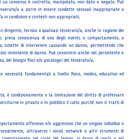
il cui consenso è costretto, manipolato, non dato o negato. Può
esserato/a a porre in essere condotte sessuali inappropriate o
/a in condizioni e contesti non appropriati;
 dirigente, tecnico o qualsiasi tesserato/a, anche in ragione dei
le, presa conoscenza di uno degli eventi, o comportamento, o
lo, omette di intervenire causando un danno, permettendo che
olo imminente di danno. Può consistere anche nel persistente e
, dei bisogni fisici e/o psicologici del tesserato/a;
e necessità fondamentali a livello fisico, medico, educativo ed
to, il condizionamento o la limitazione del diritto di professare
ercitarne in privato o in pubblico il culto purché non si tratti di
comportamento offensivo e/o aggressivo che un singolo individuo o
sonalmente, attraverso i social network o altri strumenti di
a ripetutamente nel corso del tempo, ai danni di uno/a o più