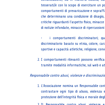
tesserati/e con lo scopo di esercitare un p
comportamenti di prevaricazione e sopraffaz
che determinano una condizione di disagio, 
critiche riguardanti l’aspetto fisico, minacc
di notizie infondate, minacce di ripercussion
• i comportamenti discriminatori; qua
discriminatorio basato su etnia, colore, car
sportive e capacità atletiche, religione, conv
I comportamenti rilevanti possono verifica
tramite modalità informatiche, sul web e at
Responsabile contro abusi, violenze e discriminazio
L’Associazione nomina un Responsabile contr
contrastare ogni tipo di abuso, violenza e
protezione dell’integrità fisica e morale degli
Il Responsabile contro abusi, violenze e 