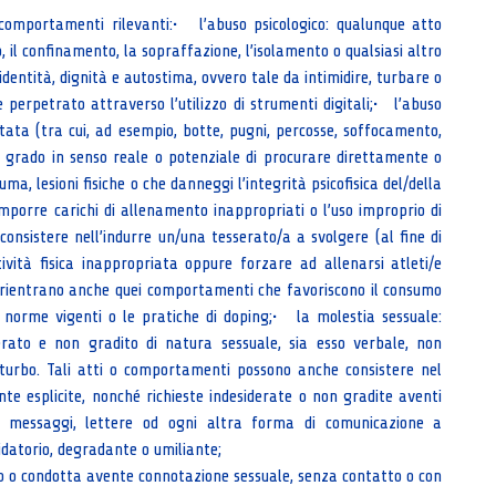
o comportamenti rilevanti:• l’abuso psicologico: qualunque atto
, il confinamento, la sopraffazione, l’isolamento o qualsiasi altro
dentità, dignità e autostima, ovvero tale da intimidire, turbare o
 perpetrato attraverso l’utilizzo di strumenti digitali;• l’abuso
ata (tra cui, ad esempio, botte, pugni, percosse, soffocamento,
a in grado in senso reale o potenziale di procurare direttamente o
a, lesioni fisiche o che danneggi l’integrità psicofisica del/della
mporre carichi di allenamento inappropriati o l’uso improprio di
consistere nell’indurre un/una tesserato/a a svolgere (al fine di
vità fisica inappropriata oppure forzare ad allenarsi atleti/e
 rientrano anche quei comportamenti che favoriscono il consumo
 norme vigenti o le pratiche di doping;• la molestia sessuale:
ato e non gradito di natura sessuale, sia esso verbale, non
isturbo. Tali atti o comportamenti possono anche consistere nel
nte esplicite, nonché richieste indesiderate o non gradite aventi
e, messaggi, lettere od ogni altra forma di comunicazione a
idatorio, degradante o umiliante;
o o condotta avente connotazione sessuale, senza contatto o con