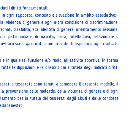
ciuti i diritti fondamentali:
in ogni rapporto, contesto e situazione in ambito associativo;•
a, violenza di genere e ogni altra condizione di discriminazione,
onali, disabilità, età, identità di genere, orientamento sessuale,
ione patrimoniale, di nascita, fisica, intellettiva, relazionale o
co-fisico siano garantiti come prevalenti rispetto a ogni risultato
 e in qualsiasi funzione e/o ruolo, all’attività sportiva, in forma
utte le diposizioni e le prescrizioni a tutela degli indicati diritti
i tesserati e tesserate sono tenuti a conoscere il presente modello, il
 la prevenzione delle molestie, della violenza di genere e di ogni
olamento per la tutela dei tesserati dagli abusi e dalle condotte
allacanestro.