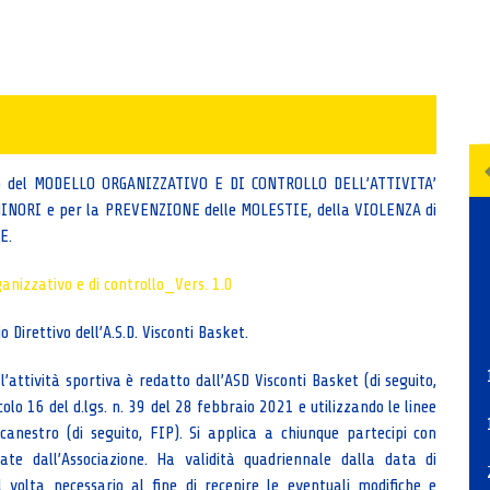
nto del MODELLO ORGANIZZATIVO E DI CONTROLLO DELL’ATTIVITA’
INORI e per la PREVENZIONE delle MOLESTIE, della VIOLENZA di
NE.
nizzativo e di controllo_Vers. 1.0
 Direttivo dell’A.S.D. Visconti Basket.
’attività sportiva è redatto dall’ASD Visconti Basket (di seguito,
olo 16 del d.lgs. n. 39 del 28 febbraio 2021 e utilizzando le linee
canestro (di seguito, FIP). Si applica a chiunque partecipi con
zate dall’Associazione. Ha validità quadriennale dalla data di
volta necessario al fine di recepire le eventuali modifiche e