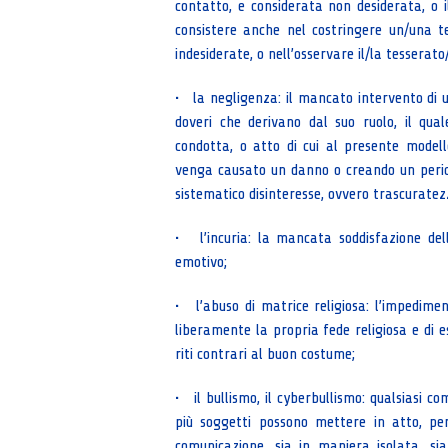
contatto, e considerata non desiderata, o 
consistere anche nel costringere un/una t
indesiderate, o nell’osservare il/la tesserato
• la negligenza: il mancato intervento di un
doveri che derivano dal suo ruolo, il qua
condotta, o atto di cui al presente model
venga causato un danno o creando un peric
sistematico disinteresse, ovvero trascuratezza
• l’incuria: la mancata soddisfazione dell
emotivo;
• l’abuso di matrice religiosa: l’impedimen
liberamente la propria fede religiosa e di es
riti contrari al buon costume;
• il bullismo, il cyberbullismo: qualsiasi 
più soggetti possono mettere in atto, per
comunicazione, sia in maniera isolata, si