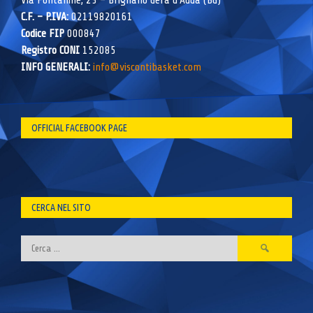
Via Fontanine, 23 – Brignano Gera d’Adda (BG)
C.F. – P.IVA:
02119820161
Codice FIP
000847
Registro CONI
152085
INFO GENERALI:
info@viscontibasket.com
OFFICIAL FACEBOOK PAGE
CERCA NEL SITO
Ricerca
per: