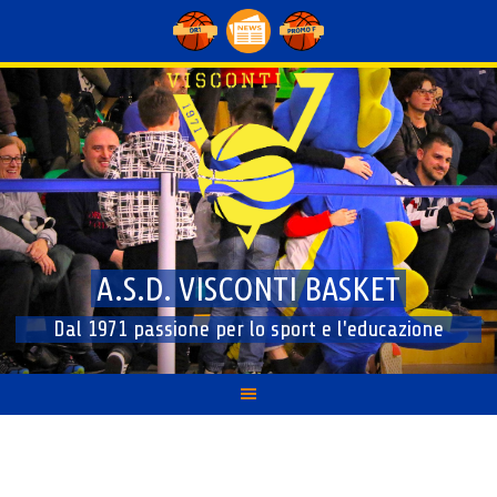
Skip
to
content
A.S.D. VISCONTI BASKET
Dal 1971 passione per lo sport e l'educazione