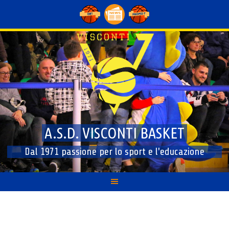
Skip
to
content
A.S.D. VISCONTI BASKET
Dal 1971 passione per lo sport e l'educazione