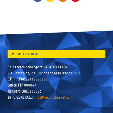
ASD VISCONTI BASKET
Palazzetto dello Sport PALAFONTANINE
Via Fontanine, 23 – Brignano Gera d’Adda (BG)
C.F. – P.IVA:
02119820161
Codice FIP
000847
Registro CONI
152085
INFO GENERALI:
info@viscontibasket.com