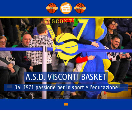
Skip
to
content
A.S.D. VISCONTI BASKET
Dal 1971 passione per lo sport e l'educazione