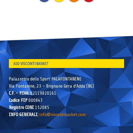
ASD VISCONTI BASKET
Palazzetto dello Sport PALAFONTANINE
Via Fontanine, 23 – Brignano Gera d’Adda (BG)
C.F. – P.IVA:
02119820161
Codice FIP
000847
Registro CONI
152085
INFO GENERALI:
info@viscontibasket.com