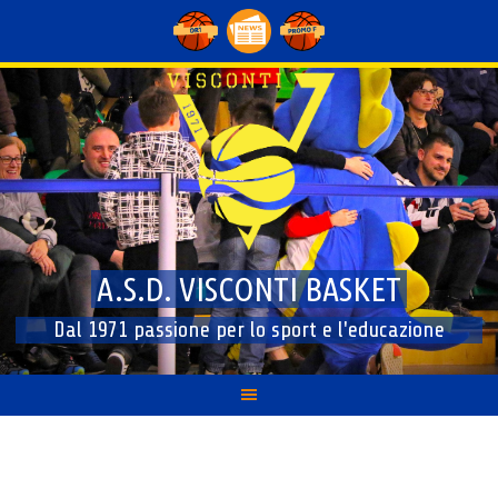
Skip
to
content
A.S.D. VISCONTI BASKET
Dal 1971 passione per lo sport e l'educazione