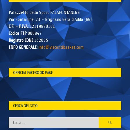
Palazzetto dello Sport PALAFONTANINE
Via Fontanine, 23 – Brignano Gera d’Adda (BG)
C.F. – P.IVA:
02119820161
Codice FIP
000847
Registro CONI
152085
INFO GENERALI:
info@viscontibasket.com
OFFICIAL FACEBOOK PAGE
CERCA NEL SITO
Ricerca
per: