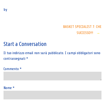
Senza categoria
by
Post
BASKET SPECIALIST 7: CHE
SUCCESSO!!!
→
navigation
Start a Conversation
Il tuo indirizzo email non sarà pubblicato.
I campi obbligatori sono
contrassegnati
*
Commento
*
Nome
*