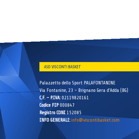
ASD VISCONTI BASKET
Palazzetto dello Sport PALAFONTANINE
Via Fontanine, 23 – Brignano Gera d’Adda (BG)
C.F. – P.IVA:
02119820161
Codice FIP
000847
Registro CONI
152085
INFO GENERALI:
info@viscontibasket.com