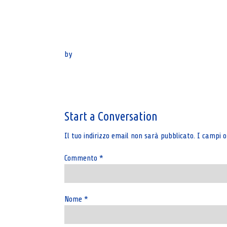
by
Post
navigation
Start a Conversation
Il tuo indirizzo email non sarà pubblicato.
I campi o
Commento
*
Nome
*