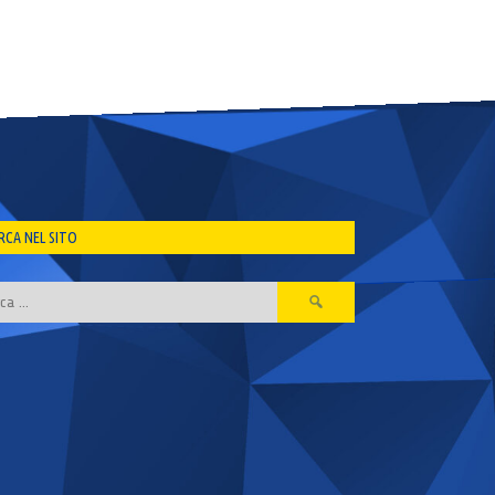
RCA NEL SITO
Ricerca
per: