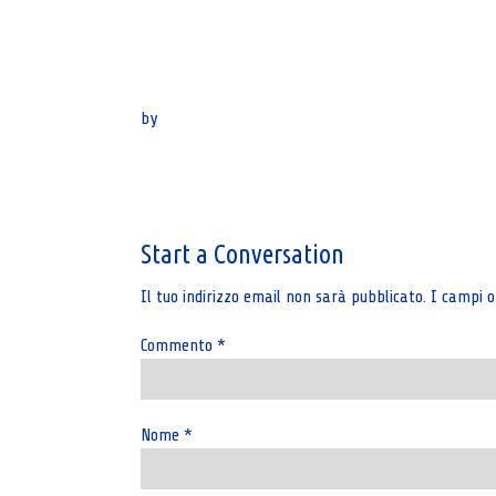
by
Post
navigation
Start a Conversation
Il tuo indirizzo email non sarà pubblicato.
I campi o
Commento
*
Nome
*