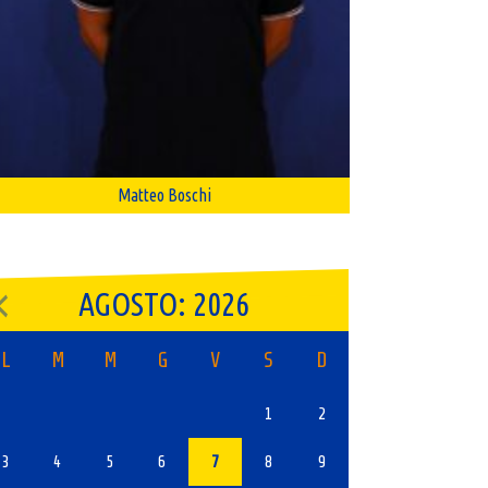
Matteo Boschi
AGOSTO: 2026
L
M
M
G
V
S
D
1
2
3
4
5
6
7
8
9