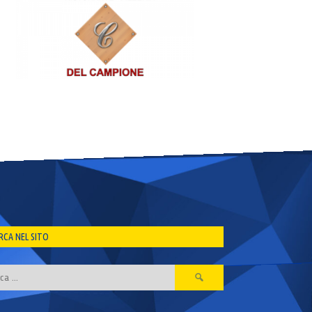
RCA NEL SITO
Ricerca
per: