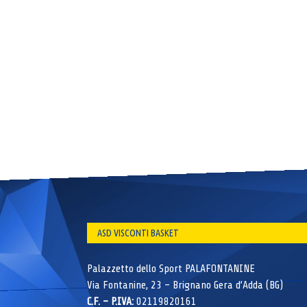
ASD VISCONTI BASKET
Palazzetto dello Sport PALAFONTANINE
Via Fontanine, 23 – Brignano Gera d’Adda (BG)
C.F. – P.IVA:
02119820161