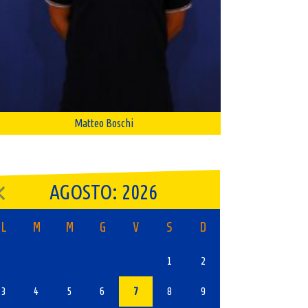
Matteo Boschi
AGOSTO: 2026
L
M
M
G
V
S
D
1
2
3
4
5
6
7
8
9