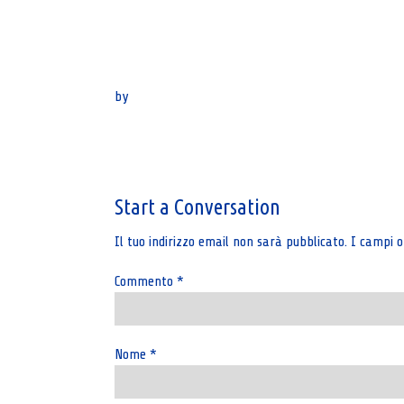
by
Post
navigation
Start a Conversation
Il tuo indirizzo email non sarà pubblicato.
I campi o
Commento
*
Nome
*