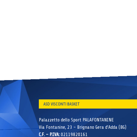
ASD VISCONTI BASKET
Palazzetto dello Sport PALAFONTANINE
Via Fontanine, 23 – Brignano Gera d’Adda (BG)
C.F. – P.IVA:
02119820161