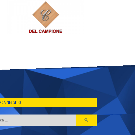
RCA NEL SITO
Ricerca
per: