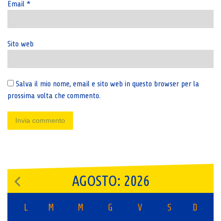
Email
*
Sito web
Salva il mio nome, email e sito web in questo browser per la
prossima volta che commento.
AGOSTO: 2026
L
M
M
G
V
S
D