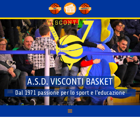
Skip
to
content
A.S.D. VISCONTI BASKET
Dal 1971 passione per lo sport e l'educazione