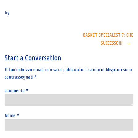
Senza categoria
by
Post
BASKET SPECIALIST 7: CHE
SUCCESSO!!!
→
navigation
Start a Conversation
Il tuo indirizzo email non sarà pubblicato.
I campi obbligatori sono
contrassegnati
*
Commento
*
Nome
*