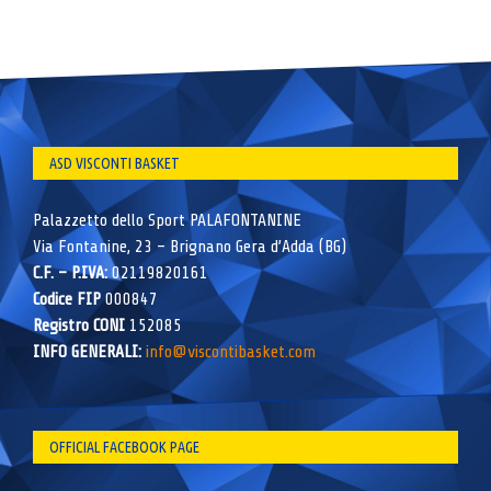
ASD VISCONTI BASKET
Palazzetto dello Sport PALAFONTANINE
Via Fontanine, 23 – Brignano Gera d’Adda (BG)
C.F. – P.IVA:
02119820161
Codice FIP
000847
Registro CONI
152085
INFO GENERALI:
info@viscontibasket.com
OFFICIAL FACEBOOK PAGE