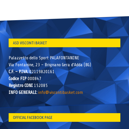
ASD VISCONTI BASKET
Palazzetto dello Sport PALAFONTANINE
Via Fontanine, 23 – Brignano Gera d’Adda (BG)
C.F. – P.IVA:
02119820161
Codice FIP
000847
Registro CONI
152085
INFO GENERALI:
info@viscontibasket.com
OFFICIAL FACEBOOK PAGE