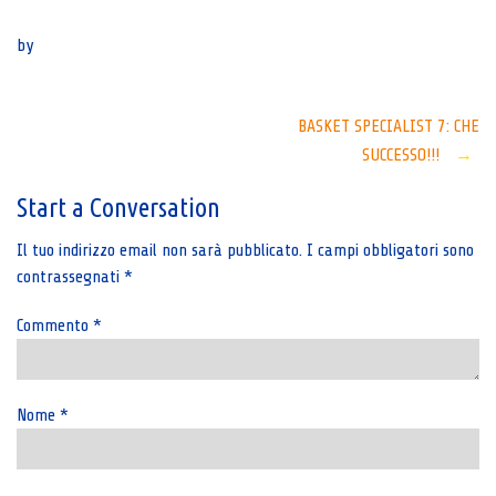
Senza categoria
by
Post
BASKET SPECIALIST 7: CHE
SUCCESSO!!!
→
navigation
Start a Conversation
Il tuo indirizzo email non sarà pubblicato.
I campi obbligatori sono
contrassegnati
*
Commento
*
Nome
*