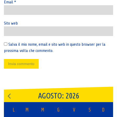
Email
*
Sito web
Salva il mio nome, email e sito web in questo browser per la
prossima volta che commento.
AGOSTO: 2026
L
M
M
G
V
S
D