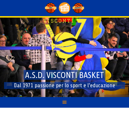
Skip
to
content
A.S.D. VISCONTI BASKET
Dal 1971 passione per lo sport e l'educazione