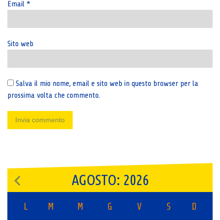
Email
*
Sito web
Salva il mio nome, email e sito web in questo browser per la
prossima volta che commento.
AGOSTO: 2026
L
M
M
G
V
S
D