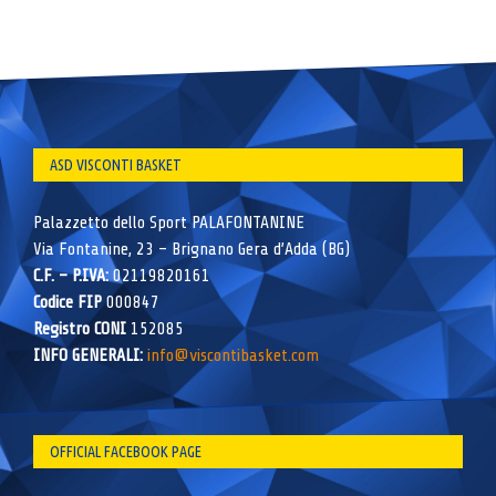
ASD VISCONTI BASKET
Palazzetto dello Sport PALAFONTANINE
Via Fontanine, 23 – Brignano Gera d’Adda (BG)
C.F. – P.IVA:
02119820161
Codice FIP
000847
Registro CONI
152085
INFO GENERALI:
info@viscontibasket.com
OFFICIAL FACEBOOK PAGE