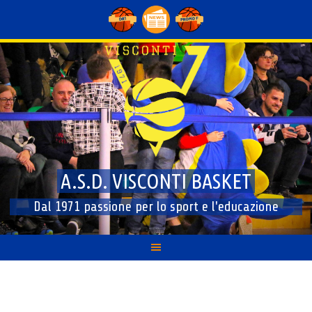
Skip
to
content
A.S.D. VISCONTI BASKET
Dal 1971 passione per lo sport e l'educazione