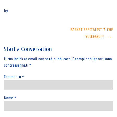
Senza categoria
by
Post
BASKET SPECIALIST 7: CHE
SUCCESSO!!!
→
navigation
Start a Conversation
Il tuo indirizzo email non sarà pubblicato.
I campi obbligatori sono
contrassegnati
*
Commento
*
Nome
*