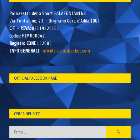
Palazzetto dello Sport PALAFONTANINE
Via Fontanine, 23 – Brignano Gera d’Adda (BG)
C.F. – P.IVA:
02119820161
Codice FIP
000847
Registro CONI
152085
INFO GENERALI:
info@viscontibasket.com
OFFICIAL FACEBOOK PAGE
CERCA NEL SITO
Ricerca
per: