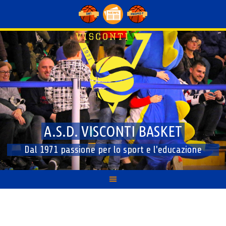
Skip
to
content
A.S.D. VISCONTI BASKET
Dal 1971 passione per lo sport e l'educazione