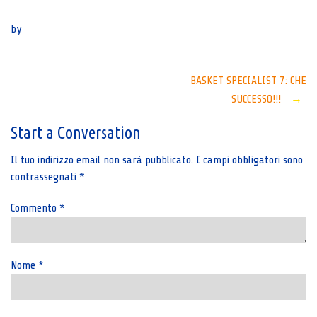
Senza categoria
by
Post
BASKET SPECIALIST 7: CHE
SUCCESSO!!!
→
navigation
Start a Conversation
Il tuo indirizzo email non sarà pubblicato.
I campi obbligatori sono
contrassegnati
*
Commento
*
Nome
*