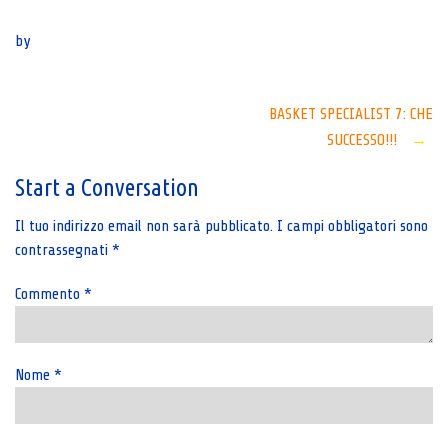
Senza categoria
by
Post
BASKET SPECIALIST 7: CHE
SUCCESSO!!!
→
navigation
Start a Conversation
Il tuo indirizzo email non sarà pubblicato.
I campi obbligatori sono
contrassegnati
*
Commento
*
Nome
*