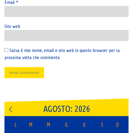
Email
*
Sito web
Salva il mio nome, email e sito web in questo browser per la
prossima volta che commento.
AGOSTO: 2026
L
M
M
G
V
S
D