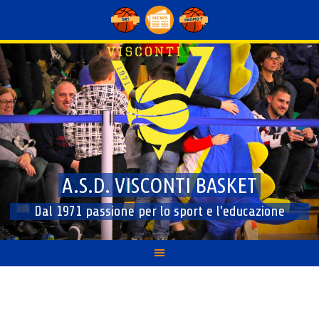
Skip
to
content
A.S.D. VISCONTI BASKET
Dal 1971 passione per lo sport e l'educazione