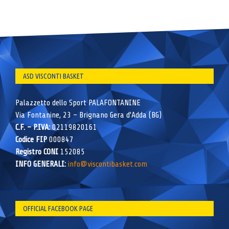
ASD VISCONTI BASKET
Palazzetto dello Sport PALAFONTANINE
Via Fontanine, 23 – Brignano Gera d’Adda (BG)
C.F. – P.IVA:
02119820161
Codice FIP
000847
Registro CONI
152085
INFO GENERALI:
info@viscontibasket.com
OFFICIAL FACEBOOK PAGE