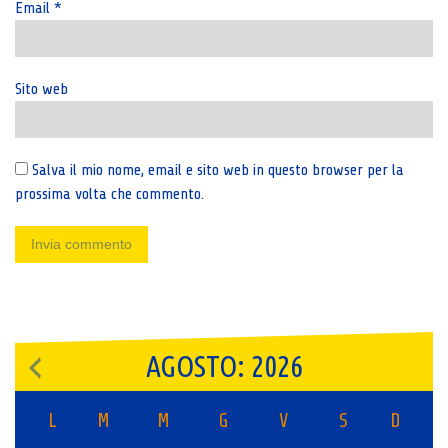
Email
*
Sito web
Salva il mio nome, email e sito web in questo browser per la
prossima volta che commento.
AGOSTO: 2026
L
M
M
G
V
S
D