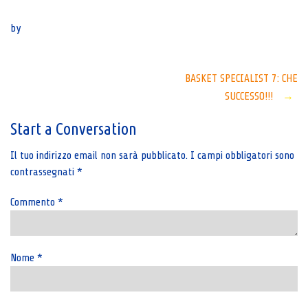
Senza categoria
by
Post
BASKET SPECIALIST 7: CHE
SUCCESSO!!!
→
navigation
Start a Conversation
Il tuo indirizzo email non sarà pubblicato.
I campi obbligatori sono
contrassegnati
*
Commento
*
Nome
*