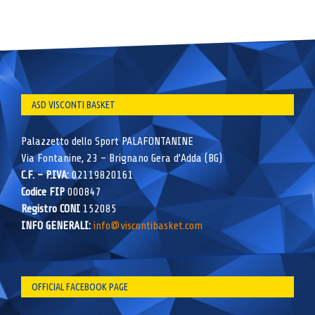
ASD VISCONTI BASKET
Palazzetto dello Sport PALAFONTANINE
Via Fontanine, 23 – Brignano Gera d’Adda (BG)
C.F. – P.IVA:
02119820161
Codice FIP
000847
Registro CONI
152085
INFO GENERALI:
info@viscontibasket.com
OFFICIAL FACEBOOK PAGE