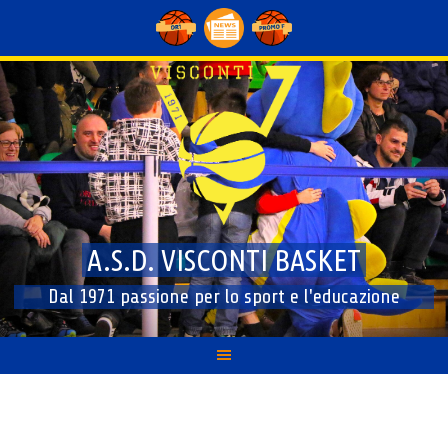
Skip
to
content
A.S.D. VISCONTI BASKET
Dal 1971 passione per lo sport e l'educazione