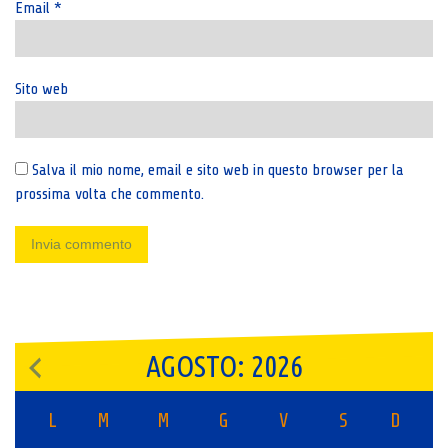
Email
*
Sito web
Salva il mio nome, email e sito web in questo browser per la
prossima volta che commento.
AGOSTO: 2026
L
M
M
G
V
S
D