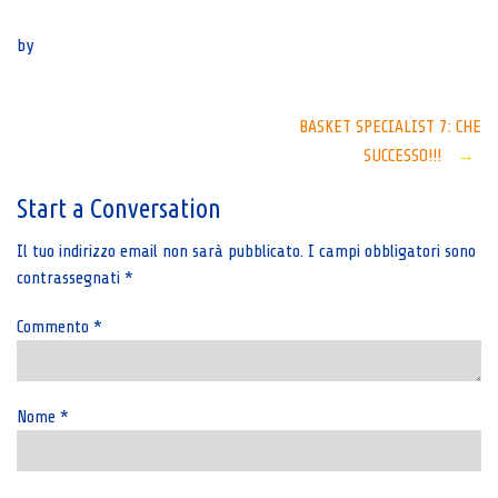
Senza categoria
by
Post
BASKET SPECIALIST 7: CHE
SUCCESSO!!!
→
navigation
Start a Conversation
Il tuo indirizzo email non sarà pubblicato.
I campi obbligatori sono
contrassegnati
*
Commento
*
Nome
*