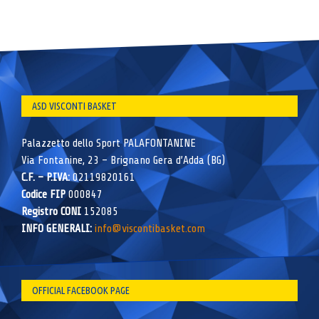
ASD VISCONTI BASKET
Palazzetto dello Sport PALAFONTANINE
Via Fontanine, 23 – Brignano Gera d’Adda (BG)
C.F. – P.IVA:
02119820161
Codice FIP
000847
Registro CONI
152085
INFO GENERALI:
info@viscontibasket.com
OFFICIAL FACEBOOK PAGE