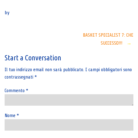
Senza categoria
by
Post
BASKET SPECIALIST 7: CHE
SUCCESSO!!!
→
navigation
Start a Conversation
Il tuo indirizzo email non sarà pubblicato.
I campi obbligatori sono
contrassegnati
*
Commento
*
Nome
*