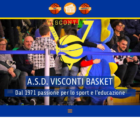
Skip
to
content
A.S.D. VISCONTI BASKET
Dal 1971 passione per lo sport e l'educazione