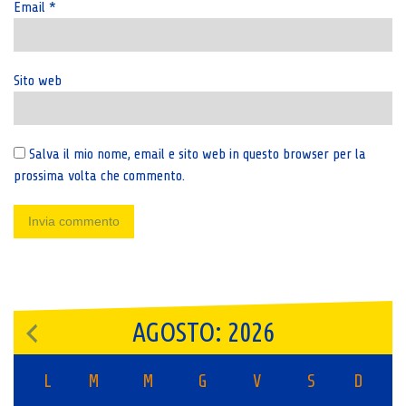
Email
*
Sito web
Salva il mio nome, email e sito web in questo browser per la
prossima volta che commento.
AGOSTO: 2026
L
M
M
G
V
S
D