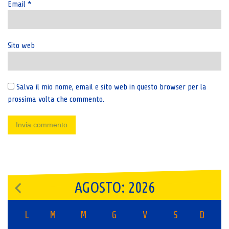
Email
*
Sito web
Salva il mio nome, email e sito web in questo browser per la
prossima volta che commento.
AGOSTO: 2026
L
M
M
G
V
S
D