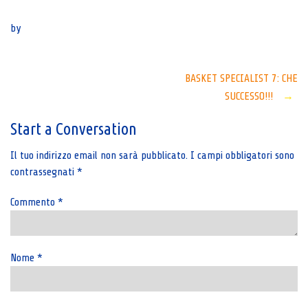
Senza categoria
by
Post
BASKET SPECIALIST 7: CHE
SUCCESSO!!!
→
navigation
Start a Conversation
Il tuo indirizzo email non sarà pubblicato.
I campi obbligatori sono
contrassegnati
*
Commento
*
Nome
*