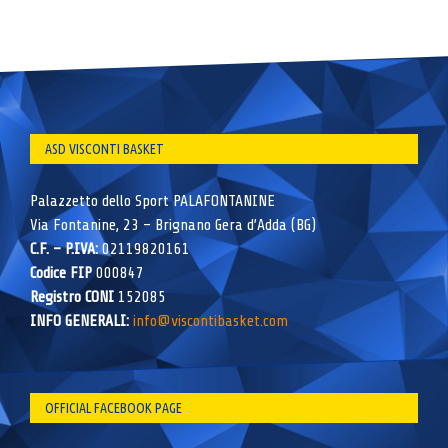
ASD VISCONTI BASKET
Palazzetto dello Sport PALAFONTANINE
Via Fontanine, 23 – Brignano Gera d’Adda (BG)
C.F. – P.IVA:
02119820161
Codice FIP
000847
Registro CONI
152085
INFO GENERALI:
info@viscontibasket.com
OFFICIAL FACEBOOK PAGE