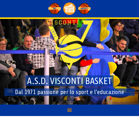
Skip
to
content
A.S.D. VISCONTI BASKET
Dal 1971 passione per lo sport e l'educazione