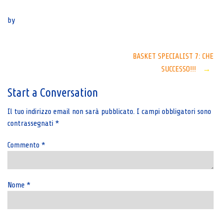
Senza categoria
by
Post
BASKET SPECIALIST 7: CHE
SUCCESSO!!!
→
navigation
Start a Conversation
Il tuo indirizzo email non sarà pubblicato.
I campi obbligatori sono
contrassegnati
*
Commento
*
Nome
*