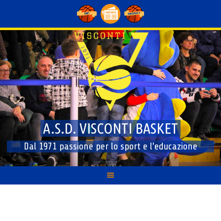
Skip
to
content
A.S.D. VISCONTI BASKET
Dal 1971 passione per lo sport e l'educazione