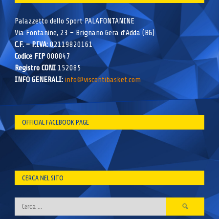
Palazzetto dello Sport PALAFONTANINE
Via Fontanine, 23 – Brignano Gera d’Adda (BG)
C.F. – P.IVA:
02119820161
Codice FIP
000847
Registro CONI
152085
INFO GENERALI:
info@viscontibasket.com
OFFICIAL FACEBOOK PAGE
CERCA NEL SITO
Ricerca
per: