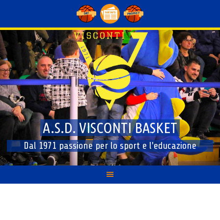
Skip
to
content
A.S.D. VISCONTI BASKET
Dal 1971 passione per lo sport e l'educazione