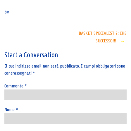
Senza categoria
by
Post
BASKET SPECIALIST 7: CHE
SUCCESSO!!!
→
navigation
Start a Conversation
Il tuo indirizzo email non sarà pubblicato.
I campi obbligatori sono
contrassegnati
*
Commento
*
Nome
*