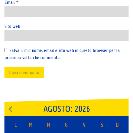
Email
*
Sito web
Salva il mio nome, email e sito web in questo browser per la
prossima volta che commento.
AGOSTO: 2026
L
M
M
G
V
S
D