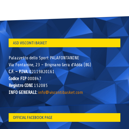
ASD VISCONTI BASKET
Palazzetto dello Sport PALAFONTANINE
Via Fontanine, 23 – Brignano Gera d’Adda (BG)
C.F. – P.IVA:
02119820161
Codice FIP
000847
Registro CONI
152085
INFO GENERALI:
info@viscontibasket.com
OFFICIAL FACEBOOK PAGE