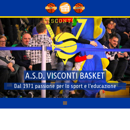
Skip
to
content
A.S.D. VISCONTI BASKET
Dal 1971 passione per lo sport e l'educazione