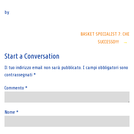
Senza categoria
by
Post
BASKET SPECIALIST 7: CHE
SUCCESSO!!!
→
navigation
Start a Conversation
Il tuo indirizzo email non sarà pubblicato.
I campi obbligatori sono
contrassegnati
*
Commento
*
Nome
*