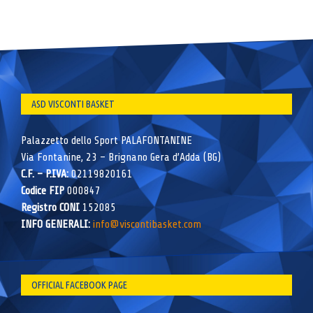
ASD VISCONTI BASKET
Palazzetto dello Sport PALAFONTANINE
Via Fontanine, 23 – Brignano Gera d’Adda (BG)
C.F. – P.IVA:
02119820161
Codice FIP
000847
Registro CONI
152085
INFO GENERALI:
info@viscontibasket.com
OFFICIAL FACEBOOK PAGE