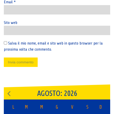
Email
*
Sito web
Salva il mio nome, email e sito web in questo browser per la
prossima volta che commento.
AGOSTO: 2026
L
M
M
G
V
S
D