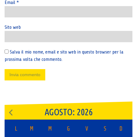
Email
*
Sito web
Salva il mio nome, email e sito web in questo browser per la
prossima volta che commento.
AGOSTO: 2026
L
M
M
G
V
S
D