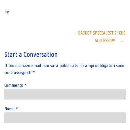
Senza categoria
by
Post
BASKET SPECIALIST 7: CHE
SUCCESSO!!!
→
navigation
Start a Conversation
Il tuo indirizzo email non sarà pubblicato.
I campi obbligatori sono
contrassegnati
*
Commento
*
Nome
*