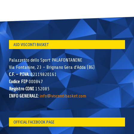
ASD VISCONTI BASKET
Palazzetto dello Sport PALAFONTANINE
Via Fontanine, 23 – Brignano Gera d’Adda (BG)
C.F. – P.IVA:
02119820161
Codice FIP
000847
Registro CONI
152085
INFO GENERALI:
info@viscontibasket.com
OFFICIAL FACEBOOK PAGE