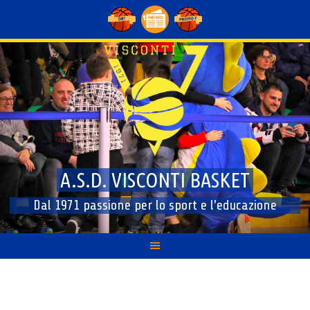
Skip
to
content
A.S.D. VISCONTI BASKET
Dal 1971 passione per lo sport e l'educazione