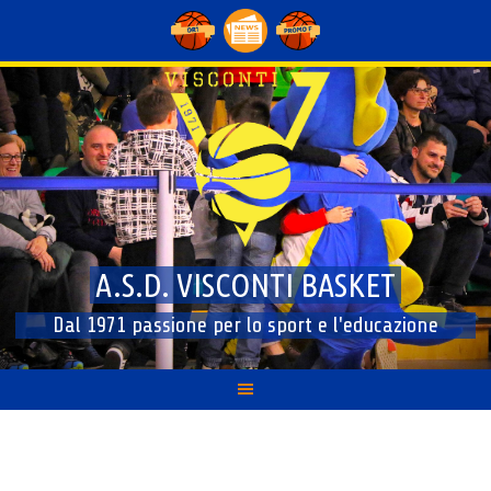
Skip
to
content
A.S.D. VISCONTI BASKET
Dal 1971 passione per lo sport e l'educazione