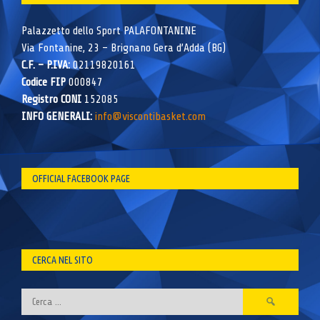
Palazzetto dello Sport PALAFONTANINE
Via Fontanine, 23 – Brignano Gera d’Adda (BG)
C.F. – P.IVA:
02119820161
Codice FIP
000847
Registro CONI
152085
INFO GENERALI:
info@viscontibasket.com
OFFICIAL FACEBOOK PAGE
CERCA NEL SITO
Ricerca
per: