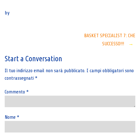
Senza categoria
by
Post
BASKET SPECIALIST 7: CHE
SUCCESSO!!!
→
navigation
Start a Conversation
Il tuo indirizzo email non sarà pubblicato.
I campi obbligatori sono
contrassegnati
*
Commento
*
Nome
*