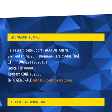
ASD VISCONTI BASKET
Palazzetto dello Sport PALAFONTANINE
Via Fontanine, 23 – Brignano Gera d’Adda (BG)
C.F. – P.IVA:
02119820161
Codice FIP
000847
Registro CONI
152085
INFO GENERALI:
info@viscontibasket.com
OFFICIAL FACEBOOK PAGE