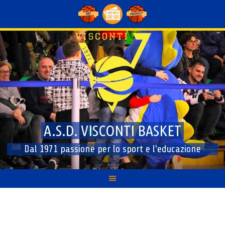
Skip
to
content
A.S.D. VISCONTI BASKET
Dal 1971 passione per lo sport e l'educazione