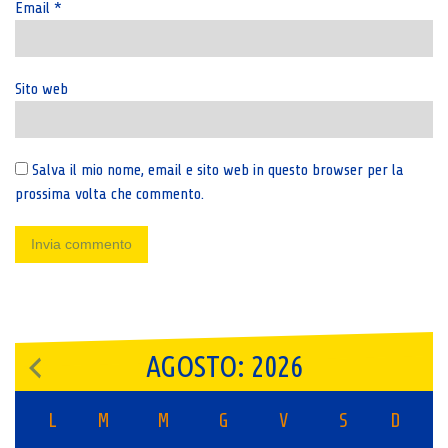
Email
*
Sito web
Salva il mio nome, email e sito web in questo browser per la
prossima volta che commento.
AGOSTO: 2026
L
M
M
G
V
S
D