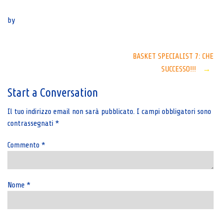
Senza categoria
by
Post
BASKET SPECIALIST 7: CHE
SUCCESSO!!!
→
navigation
Start a Conversation
Il tuo indirizzo email non sarà pubblicato.
I campi obbligatori sono
contrassegnati
*
Commento
*
Nome
*