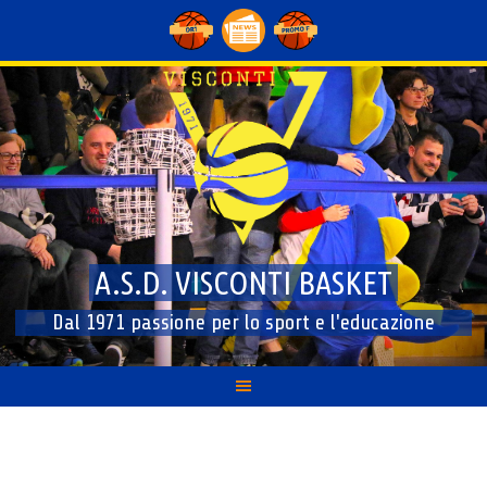
Skip
to
content
A.S.D. VISCONTI BASKET
Dal 1971 passione per lo sport e l'educazione