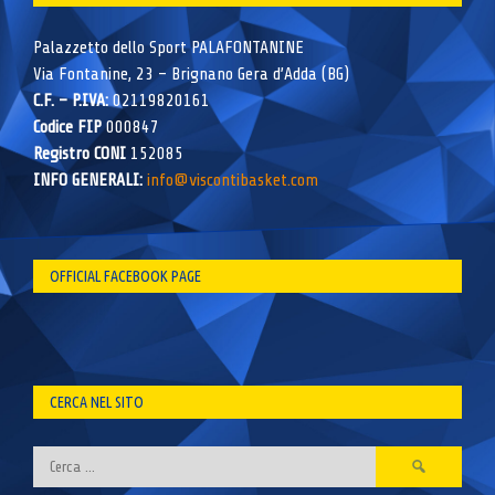
Palazzetto dello Sport PALAFONTANINE
Via Fontanine, 23 – Brignano Gera d’Adda (BG)
C.F. – P.IVA:
02119820161
Codice FIP
000847
Registro CONI
152085
INFO GENERALI:
info@viscontibasket.com
OFFICIAL FACEBOOK PAGE
CERCA NEL SITO
Ricerca
per: