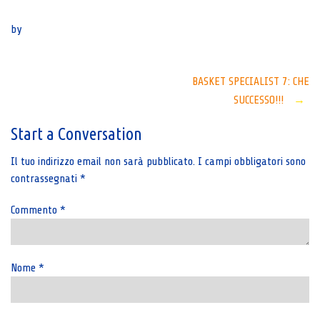
Senza categoria
by
Post
BASKET SPECIALIST 7: CHE
SUCCESSO!!!
→
navigation
Start a Conversation
Il tuo indirizzo email non sarà pubblicato.
I campi obbligatori sono
contrassegnati
*
Commento
*
Nome
*