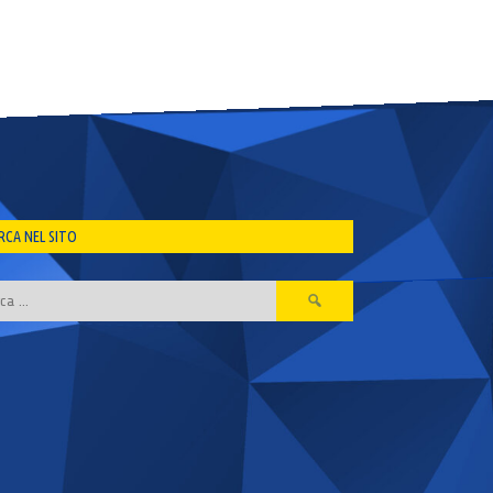
RCA NEL SITO
Ricerca
per: