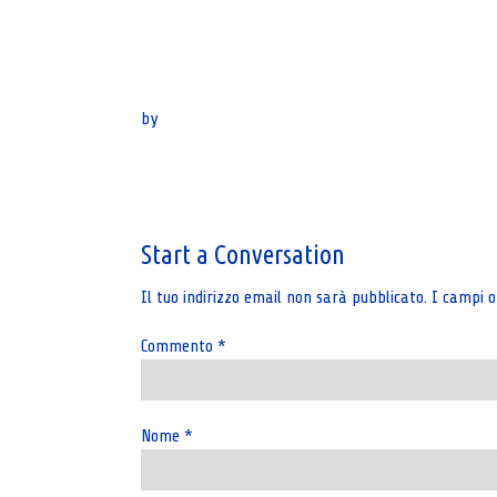
by
Post
navigation
Start a Conversation
Il tuo indirizzo email non sarà pubblicato.
I campi o
Commento
*
Nome
*