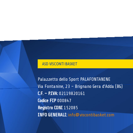
ASD VISCONTI BASKET
Palazzetto dello Sport PALAFONTANINE
Via Fontanine, 23 – Brignano Gera d’Adda (BG)
C.F. – P.IVA:
02119820161
Codice FIP
000847
Registro CONI
152085
INFO GENERALI:
info@viscontibasket.com