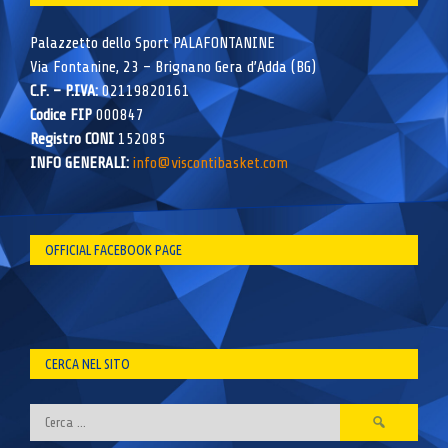
Palazzetto dello Sport PALAFONTANINE
Via Fontanine, 23 – Brignano Gera d’Adda (BG)
C.F. – P.IVA:
02119820161
Codice FIP
000847
Registro CONI
152085
INFO GENERALI:
info@viscontibasket.com
OFFICIAL FACEBOOK PAGE
CERCA NEL SITO
Ricerca
per: