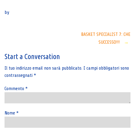
Senza categoria
by
Post
BASKET SPECIALIST 7: CHE
SUCCESSO!!!
→
navigation
Start a Conversation
Il tuo indirizzo email non sarà pubblicato.
I campi obbligatori sono
contrassegnati
*
Commento
*
Nome
*