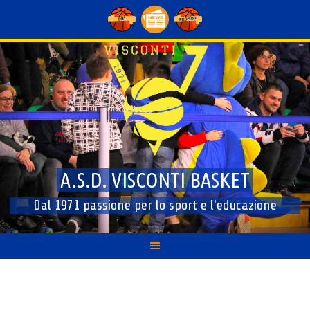
Skip
to
content
A.S.D. VISCONTI BASKET
Dal 1971 passione per lo sport e l'educazione