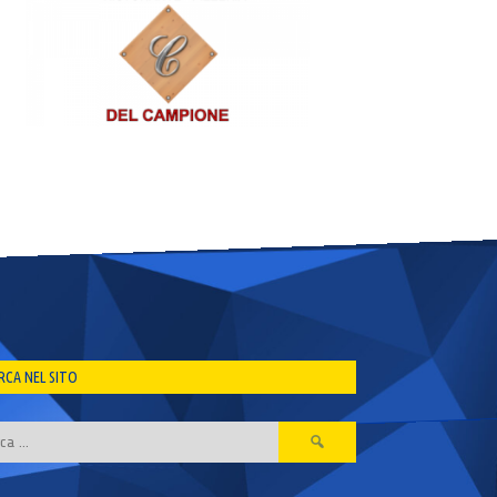
RCA NEL SITO
Ricerca
per: