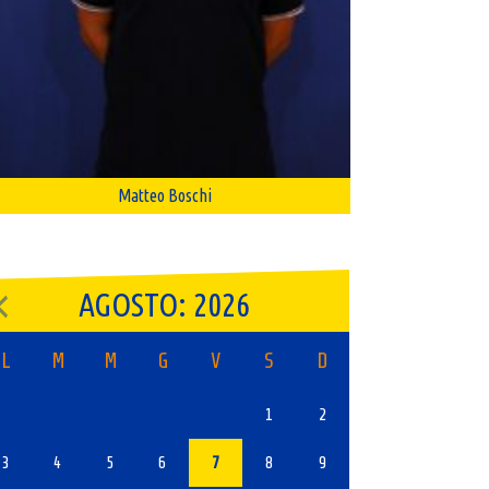
Matteo Boschi
AGOSTO: 2026
L
M
M
G
V
S
D
1
2
3
4
5
6
7
8
9