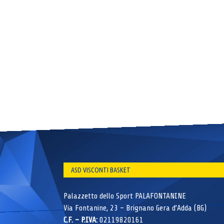
ASD VISCONTI BASKET
Palazzetto dello Sport PALAFONTANINE
Via Fontanine, 23 – Brignano Gera d’Adda (BG)
C.F. – P.IVA:
02119820161