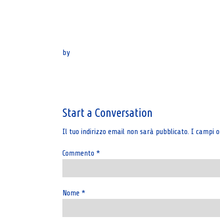
by
Post
navigation
Start a Conversation
Il tuo indirizzo email non sarà pubblicato.
I campi o
Commento
*
Nome
*