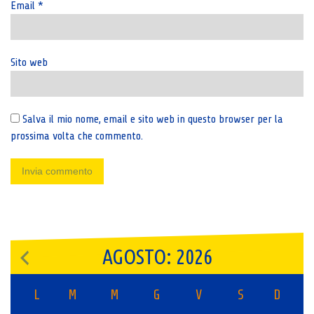
Email
*
Sito web
Salva il mio nome, email e sito web in questo browser per la
prossima volta che commento.
AGOSTO: 2026
L
M
M
G
V
S
D