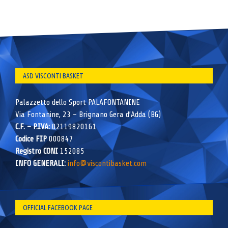
ASD VISCONTI BASKET
Palazzetto dello Sport PALAFONTANINE
Via Fontanine, 23 – Brignano Gera d’Adda (BG)
C.F. – P.IVA:
02119820161
Codice FIP
000847
Registro CONI
152085
INFO GENERALI:
info@viscontibasket.com
OFFICIAL FACEBOOK PAGE