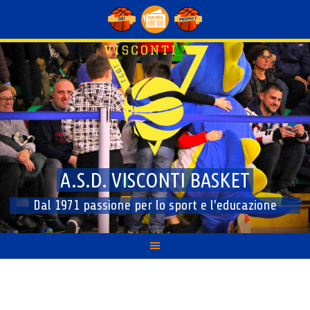
Skip
to
content
A.S.D. VISCONTI BASKET
Dal 1971 passione per lo sport e l'educazione