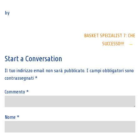
Senza categoria
by
Post
BASKET SPECIALIST 7: CHE
SUCCESSO!!!
→
navigation
Start a Conversation
Il tuo indirizzo email non sarà pubblicato.
I campi obbligatori sono
contrassegnati
*
Commento
*
Nome
*