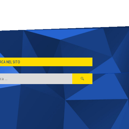
RCA NEL SITO
Ricerca
per: