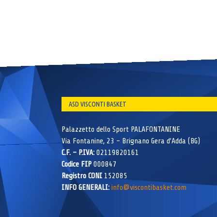
ASD VISCONTI BASKET
Palazzetto dello Sport PALAFONTANINE
Via Fontanine, 23 – Brignano Gera d’Adda (BG)
C.F. – P.IVA:
02119820161
Codice FIP
000847
Registro CONI
152085
INFO GENERALI:
info@viscontibasket.com