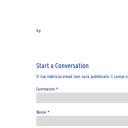
by
Post
navigation
Start a Conversation
Il tuo indirizzo email non sarà pubblicato.
I campi o
Commento
*
Nome
*