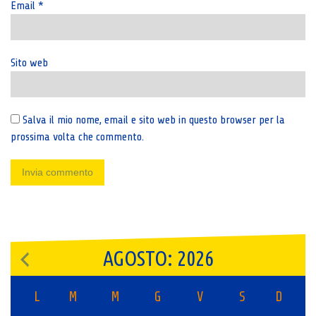
Email
*
Sito web
Salva il mio nome, email e sito web in questo browser per la
prossima volta che commento.
AGOSTO: 2026
L
M
M
G
V
S
D