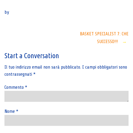
Senza categoria
by
Post
BASKET SPECIALIST 7: CHE
SUCCESSO!!!
→
navigation
Start a Conversation
Il tuo indirizzo email non sarà pubblicato.
I campi obbligatori sono
contrassegnati
*
Commento
*
Nome
*