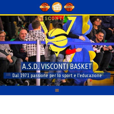
Skip
to
content
A.S.D. VISCONTI BASKET
Dal 1971 passione per lo sport e l'educazione