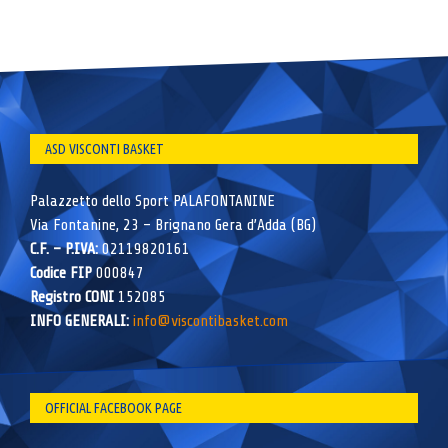
ASD VISCONTI BASKET
Palazzetto dello Sport PALAFONTANINE
Via Fontanine, 23 – Brignano Gera d’Adda (BG)
C.F. – P.IVA:
02119820161
Codice FIP
000847
Registro CONI
152085
INFO GENERALI:
info@viscontibasket.com
OFFICIAL FACEBOOK PAGE