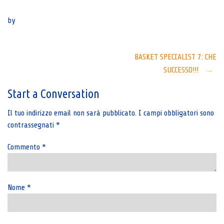
Senza categoria
by
Post
BASKET SPECIALIST 7: CHE
SUCCESSO!!!
→
navigation
Start a Conversation
Il tuo indirizzo email non sarà pubblicato.
I campi obbligatori sono
contrassegnati
*
Commento
*
Nome
*