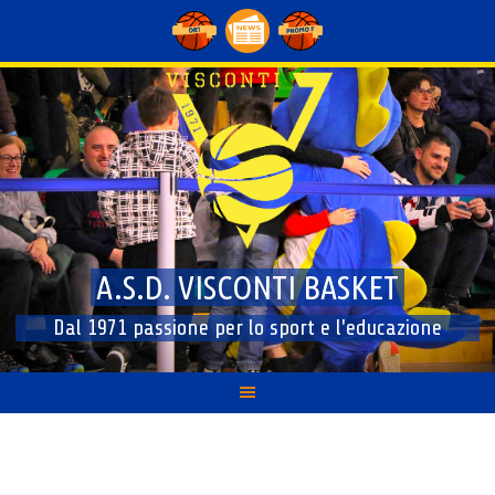
Skip
to
content
A.S.D. VISCONTI BASKET
Dal 1971 passione per lo sport e l'educazione