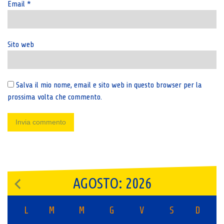
Email
*
Sito web
Salva il mio nome, email e sito web in questo browser per la
prossima volta che commento.
AGOSTO: 2026
L
M
M
G
V
S
D