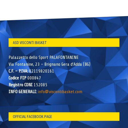
ASD VISCONTI BASKET
Palazzetto dello Sport PALAFONTANINE
Via Fontanine, 23 – Brignano Gera d’Adda (BG)
C.F. – P.IVA:
02119820161
Codice FIP
000847
Registro CONI
152085
INFO GENERALI:
info@viscontibasket.com
OFFICIAL FACEBOOK PAGE