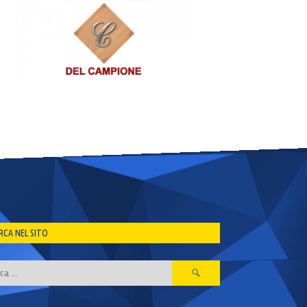
RCA NEL SITO
Ricerca
per: