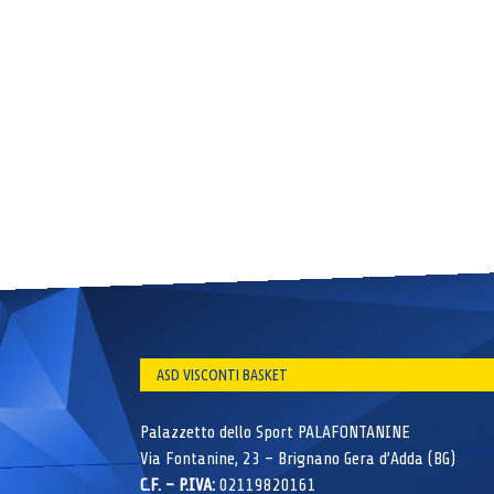
ASD VISCONTI BASKET
Palazzetto dello Sport PALAFONTANINE
Via Fontanine, 23 – Brignano Gera d’Adda (BG)
C.F. – P.IVA:
02119820161