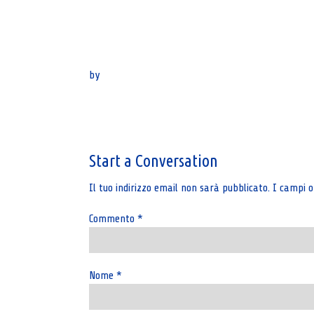
by
Post
navigation
Start a Conversation
Il tuo indirizzo email non sarà pubblicato.
I campi o
Commento
*
Nome
*