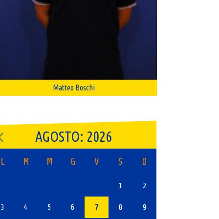
Matteo Boschi
AGOSTO: 2026
L
M
M
G
V
S
D
1
2
3
4
5
6
7
8
9