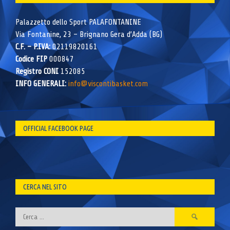
Palazzetto dello Sport PALAFONTANINE
Via Fontanine, 23 – Brignano Gera d’Adda (BG)
C.F. – P.IVA:
02119820161
Codice FIP
000847
Registro CONI
152085
INFO GENERALI:
info@viscontibasket.com
OFFICIAL FACEBOOK PAGE
CERCA NEL SITO
Ricerca
per: