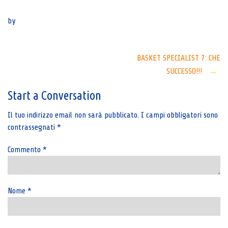
Senza categoria
by
Post
BASKET SPECIALIST 7: CHE
SUCCESSO!!!
→
navigation
Start a Conversation
Il tuo indirizzo email non sarà pubblicato.
I campi obbligatori sono
contrassegnati
*
Commento
*
Nome
*