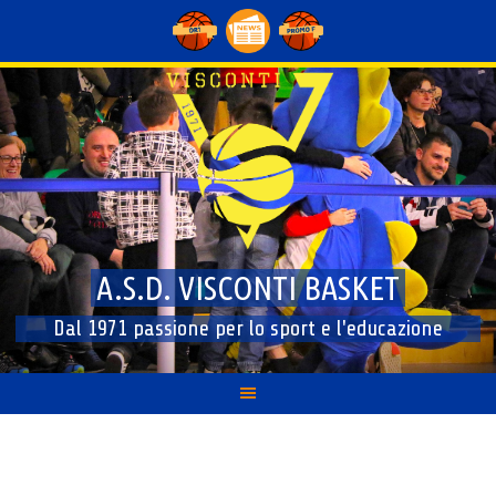
Skip
to
content
A.S.D. VISCONTI BASKET
Dal 1971 passione per lo sport e l'educazione