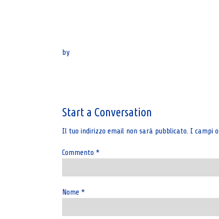
by
Post
navigation
Start a Conversation
Il tuo indirizzo email non sarà pubblicato.
I campi o
Commento
*
Nome
*