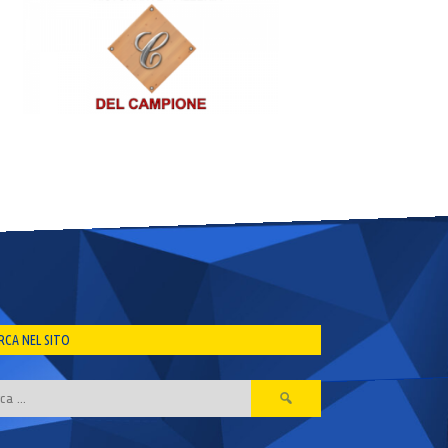
RCA NEL SITO
Ricerca
per: