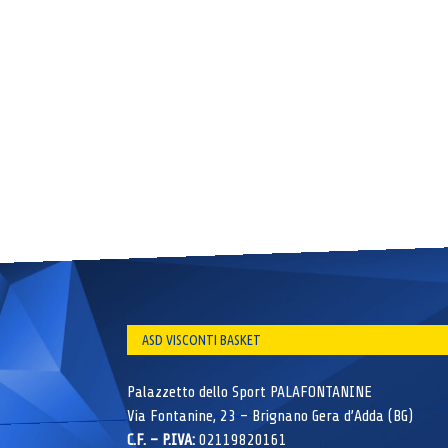
ASD VISCONTI BASKET
Palazzetto dello Sport PALAFONTANINE
Via Fontanine, 23 – Brignano Gera d’Adda (BG)
C.F. – P.IVA:
02119820161