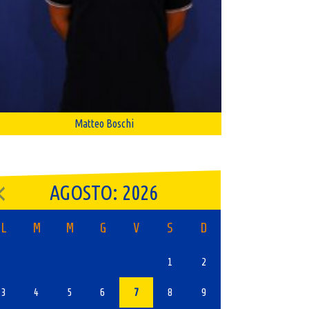
Matteo Boschi
AGOSTO: 2026
L
M
M
G
V
S
D
1
2
3
4
5
6
7
8
9