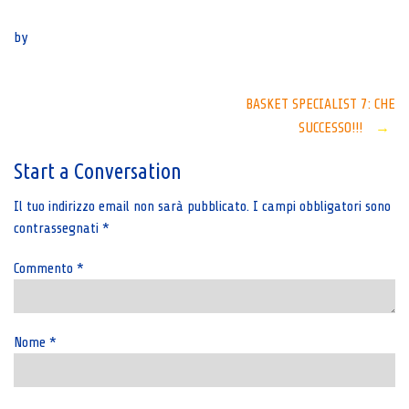
Senza categoria
by
Post
BASKET SPECIALIST 7: CHE
SUCCESSO!!!
→
navigation
Start a Conversation
Il tuo indirizzo email non sarà pubblicato.
I campi obbligatori sono
contrassegnati
*
Commento
*
Nome
*