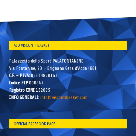
ASD VISCONTI BASKET
Palazzetto dello Sport PALAFONTANINE
Via Fontanine, 23 – Brignano Gera d’Adda (BG)
C.F. – P.IVA:
02119820161
Codice FIP
000847
Registro CONI
152085
INFO GENERALI:
info@viscontibasket.com
OFFICIAL FACEBOOK PAGE