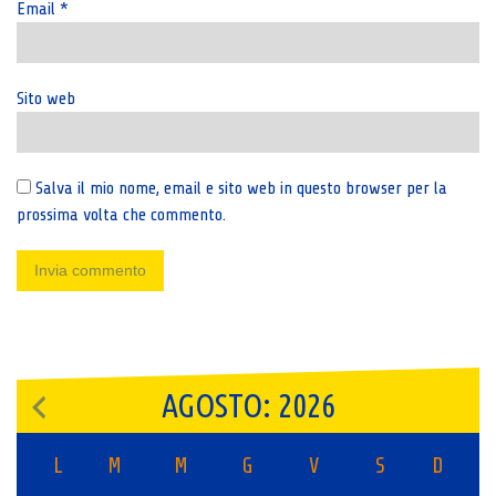
Email
*
Sito web
Salva il mio nome, email e sito web in questo browser per la
prossima volta che commento.
AGOSTO: 2026
L
M
M
G
V
S
D