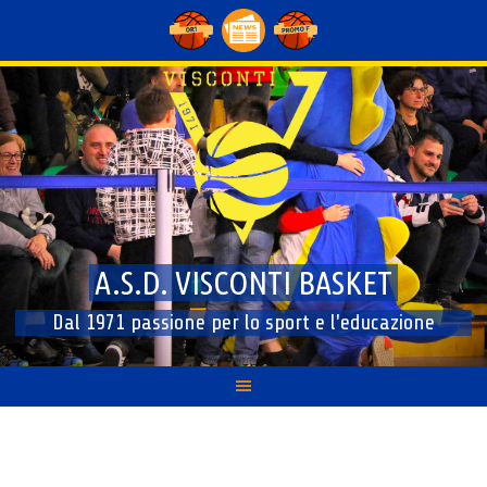
Skip
to
content
A.S.D. VISCONTI BASKET
Dal 1971 passione per lo sport e l'educazione