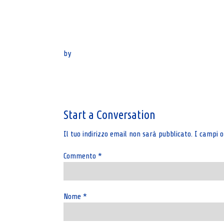
by
Post
navigation
Start a Conversation
Il tuo indirizzo email non sarà pubblicato.
I campi o
Commento
*
Nome
*