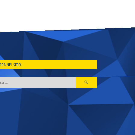
RCA NEL SITO
Ricerca
per: