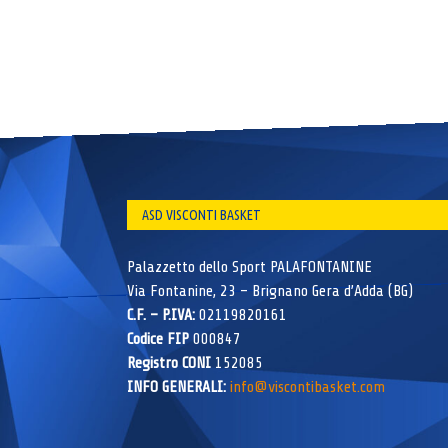
ASD VISCONTI BASKET
Palazzetto dello Sport PALAFONTANINE
Via Fontanine, 23 – Brignano Gera d’Adda (BG)
C.F. – P.IVA:
02119820161
Codice FIP
000847
Registro CONI
152085
INFO GENERALI:
info@viscontibasket.com