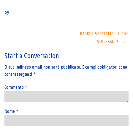
Senza categoria
by
Post
BASKET SPECIALIST 7: CHE
SUCCESSO!!!
→
navigation
Start a Conversation
Il tuo indirizzo email non sarà pubblicato.
I campi obbligatori sono
contrassegnati
*
Commento
*
Nome
*