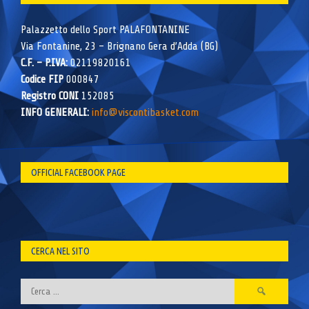
Palazzetto dello Sport PALAFONTANINE
Via Fontanine, 23 – Brignano Gera d’Adda (BG)
C.F. – P.IVA:
02119820161
Codice FIP
000847
Registro CONI
152085
INFO GENERALI:
info@viscontibasket.com
OFFICIAL FACEBOOK PAGE
CERCA NEL SITO
Ricerca
per: