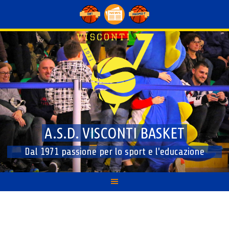
Skip
to
content
A.S.D. VISCONTI BASKET
Dal 1971 passione per lo sport e l'educazione