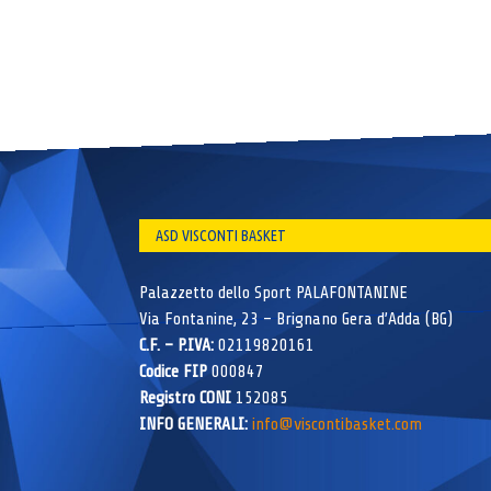
ASD VISCONTI BASKET
Palazzetto dello Sport PALAFONTANINE
Via Fontanine, 23 – Brignano Gera d’Adda (BG)
C.F. – P.IVA:
02119820161
Codice FIP
000847
Registro CONI
152085
INFO GENERALI:
info@viscontibasket.com