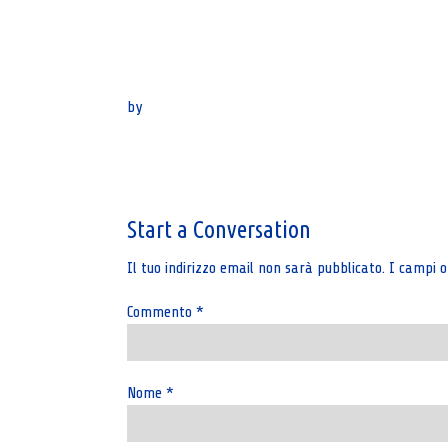
by
Post
navigation
Start a Conversation
Il tuo indirizzo email non sarà pubblicato.
I campi o
Commento
*
Nome
*