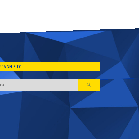
RCA NEL SITO
Ricerca
per: