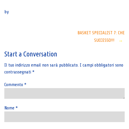
Senza categoria
by
Post
BASKET SPECIALIST 7: CHE
SUCCESSO!!!
→
navigation
Start a Conversation
Il tuo indirizzo email non sarà pubblicato.
I campi obbligatori sono
contrassegnati
*
Commento
*
Nome
*