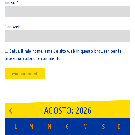
Email
*
Sito web
Salva il mio nome, email e sito web in questo browser per la
prossima volta che commento.
AGOSTO: 2026
L
M
M
G
V
S
D