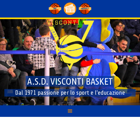
Skip
to
content
A.S.D. VISCONTI BASKET
Dal 1971 passione per lo sport e l'educazione