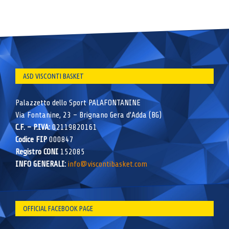
ASD VISCONTI BASKET
Palazzetto dello Sport PALAFONTANINE
Via Fontanine, 23 – Brignano Gera d’Adda (BG)
C.F. – P.IVA:
02119820161
Codice FIP
000847
Registro CONI
152085
INFO GENERALI:
info@viscontibasket.com
OFFICIAL FACEBOOK PAGE